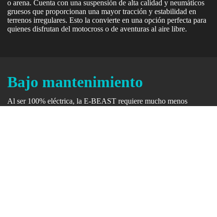
o arena. Cuenta con una suspensión de alta calidad y neumáticos
gruesos que proporcionan una mayor tracción y estabilidad en
terrenos irregulares. Esto la convierte en una opción perfecta para
quienes disfrutan del motocross o de aventuras al aire libre.
Bajo mantenimiento
Al ser 100% eléctrica, la E-BEAST requiere mucho menos
mantenimiento que las motos tradicionales de combustión. No
tiene que preocuparse por cambios de aceite, filtros, o emisiones,
lo que hace que los costos a largo plazo sean más bajos.
Sostenibilidad y Eficiencia